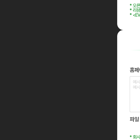
* 오
* 리
* <
홈페
파일
* 회