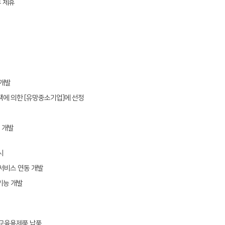
무 체휴
개발
에 의한 [유망중소기업]에 선정
 개발
시
서비스 연동 개발
기능 개발
 교육용제품 납품