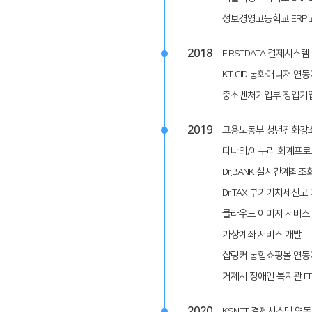
성보경영고등학교 ERP
2018
FIRSTDATA 결제시스템
KT CID 통화매니저 연
중소벤처기업부 창업기
2019
고용노동부 청년친화강
다나와/에누리 회계프로그
Dr.BANK 실시간계좌조
Dr.TAX 부가가치세신고
클라우드 이미지 서비스
가상계좌 서비스 개발
샵링커 통합쇼핑몰 연동
거제시 장애인 복지관 E
2020
KSNET 결제시스템 연