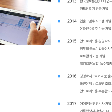
2013
한국정보통신(KICC) 업
카드단말기 연동 개발
2014
입출고검수 시스템 개발
온라인수발주 기능 개발
2015
안드로이드용 경영박사 
정부의 중소기업육성시책
로트관리 기능 개발
철강업종(통합) 특수업종
2016
경영박사 Cloud 제품 출
국민은행 바로ERP 조회
안드로이드용 주문관리
2017
아이폰용 경영박사 개발
가톨릭상지대학교 ERP